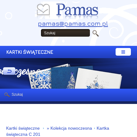
pamas@pamas.com.pl
KARTKI ŚWIĄTECZNE
owoczesna
Szukaj
Kartki świąteczne
» Kolekcja nowoczesna
Kartka
świąteczna C 201