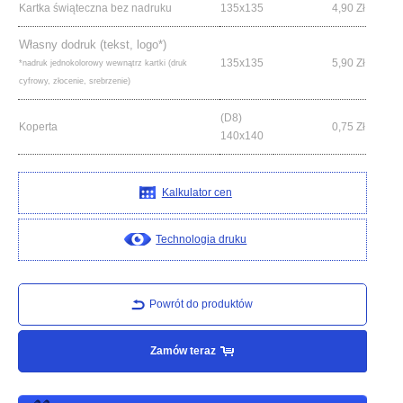
Kartka świąteczna bez nadruku
135x135
4,90
Zł
Własny dodruk (tekst, logo*)
135x135
5,90
Zł
*nadruk jednokolorowy wewnątrz kartki (druk
cyfrowy, złocenie, srebrzenie)
(D8)
Koperta
0,75
Zł
140x140
Kalkulator cen
Technologia druku
Powrót do produktów
Zamów teraz