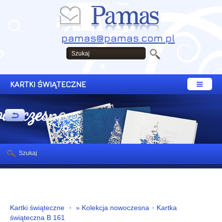
pamas@pamas.com.pl
KARTKI ŚWIĄTECZNE
owoczesna
Szukaj
Kartki świąteczne
» Kolekcja nowoczesna
Kartka
świąteczna B 161