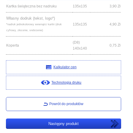
Kartka świąteczna bez nadruku
135x135
3,90
Zł
Własny dodruk (tekst, logo*)
135x135
4,90
Zł
*nadruk jednokolorowy wewnątrz kartki (druk
cyfrowy, złocenie, srebrzenie)
(D8)
Koperta
0,75
Zł
140x140
Kalkulator cen
Technologia druku
Powrót do produktów
Następny produkt