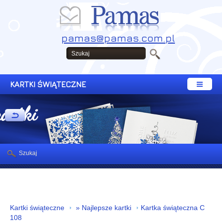
pamas@pamas.com.pl
KARTKI ŚWIĄTECZNE
kartki
Szukaj
Kartki świąteczne
» Najlepsze kartki
Kartka świąteczna C
108