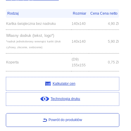
Rodzaj
Rozmiar
Cena Cena netto
Kartka świąteczna bez nadruku
140x140
4,90
Zł
Własny dodruk (tekst, logo*)
140x140
5,90
Zł
*nadruk jednokolorowy wewnątrz kartki (druk
cyfrowy, złocenie, srebrzenie)
(D9)
Koperta
0,75
Zł
155x155
Kalkulator cen
Technologia druku
Powrót do produktów