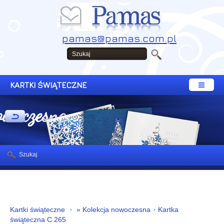
pamas@pamas.com.pl
KARTKI ŚWIĄTECZNE
owoczesna
Szukaj
Kartki świąteczne
» Kolekcja nowoczesna
Kartka
świąteczna C 265