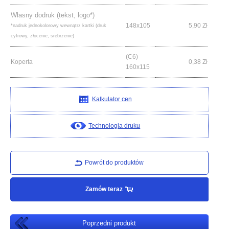
Własny dodruk (tekst, logo*)
148x105
5,90
Zł
*nadruk jednokolorowy wewnątrz kartki (druk
cyfrowy, złocenie, srebrzenie)
(C6)
Koperta
0,38
Zł
160x115
Kalkulator cen
Technologia druku
Powrót do produktów
Zamów teraz
Poprzedni produkt