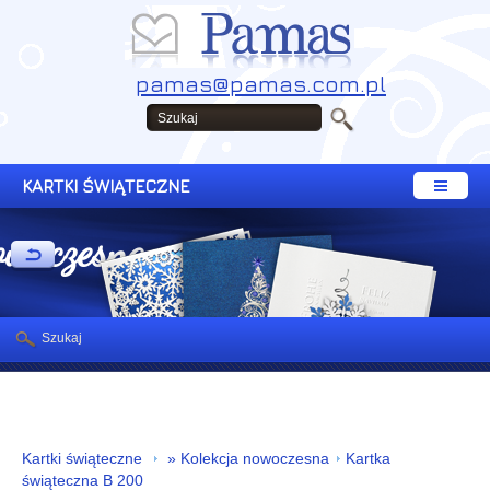
pamas@pamas.com.pl
KARTKI ŚWIĄTECZNE
owoczesna
Szukaj
Kartki świąteczne
» Kolekcja nowoczesna
Kartka
świąteczna B 200