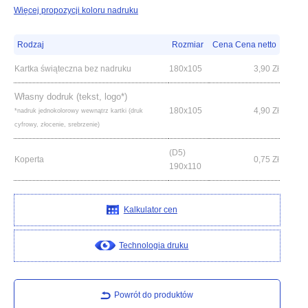
Więcej propozycji koloru nadruku
Rodzaj
Rozmiar
Cena Cena netto
Kartka świąteczna bez nadruku
180x105
3,90
Zł
Własny dodruk (tekst, logo*)
180x105
4,90
Zł
*nadruk jednokolorowy wewnątrz kartki (druk
cyfrowy, złocenie, srebrzenie)
(D5)
Koperta
0,75
Zł
190x110
Kalkulator cen
Technologia druku
Powrót do produktów