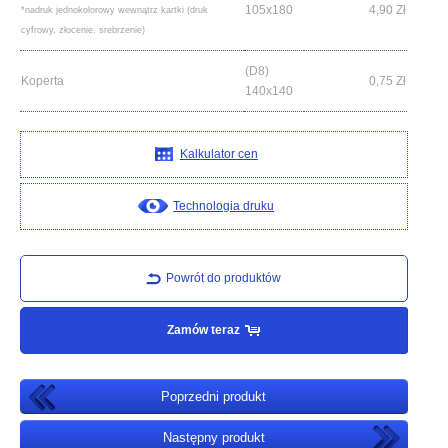
105x180
4,90
Zł
*nadruk jednokolorowy wewnątrz kartki (druk
cyfrowy, złocenie, srebrzenie)
(D8)
Koperta
0,75
Zł
140x140
Kalkulator cen
Technologia druku
Powrót do produktów
Zamów teraz
Poprzedni produkt
Następny produkt