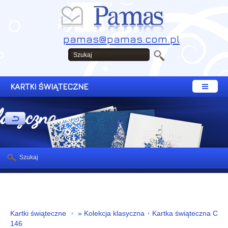
pamas@pamas.com.pl
KARTKI ŚWIĄTECZNE
lasyczna
Szukaj
Kartki świąteczne
» Kolekcja klasyczna
Kartka świąteczna C
146