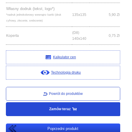
Własny dodruk (tekst, logo*)
135x135
5,90
Zł
*nadruk jednokolorowy wewnątrz kartki (druk
cyfrowy, złocenie, srebrzenie)
(D8)
Koperta
0,75
Zł
140x140
Kalkulator cen
Technologia druku
Powrót do produktów
Zamów teraz
Poprzedni produkt