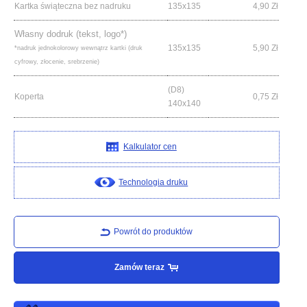
Kartka świąteczna bez nadruku
135x135
4,90
Zł
Własny dodruk (tekst, logo*)
135x135
5,90
Zł
*nadruk jednokolorowy wewnątrz kartki (druk
cyfrowy, złocenie, srebrzenie)
(D8)
Koperta
0,75
Zł
140x140
Kalkulator cen
Technologia druku
Powrót do produktów
Zamów teraz