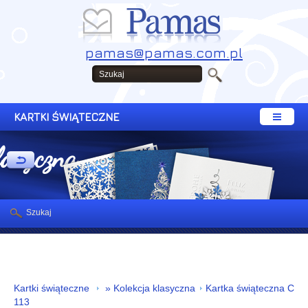
pamas@pamas.com.pl
KARTKI ŚWIĄTECZNE
lasyczna
Szukaj
Kartki świąteczne
» Kolekcja klasyczna
Kartka świąteczna C
113