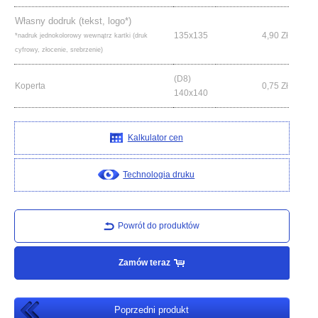
Własny dodruk (tekst, logo*)
135x135
4,90
Zł
*nadruk jednokolorowy wewnątrz kartki (druk
cyfrowy, złocenie, srebrzenie)
(D8)
Koperta
0,75
Zł
140x140
Kalkulator cen
Technologia druku
Powrót do produktów
Zamów teraz
Poprzedni produkt