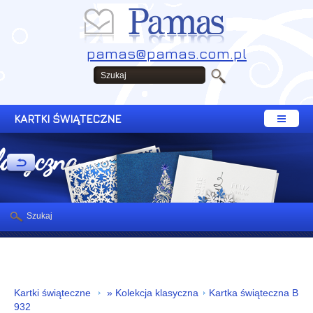
pamas@pamas.com.pl
KARTKI ŚWIĄTECZNE
lasyczna
Szukaj
Kartki świąteczne
» Kolekcja klasyczna
Kartka świąteczna B
932