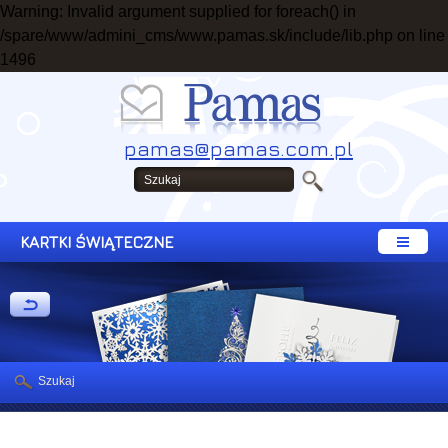
Warning: Invalid argument supplied for foreach() in
/spare/www/admini_cms/www.pamas.sk/include/lib.php on line
1496
pamas@pamas.com.pl
KARTKI ŚWIĄTECZNE
Szukaj