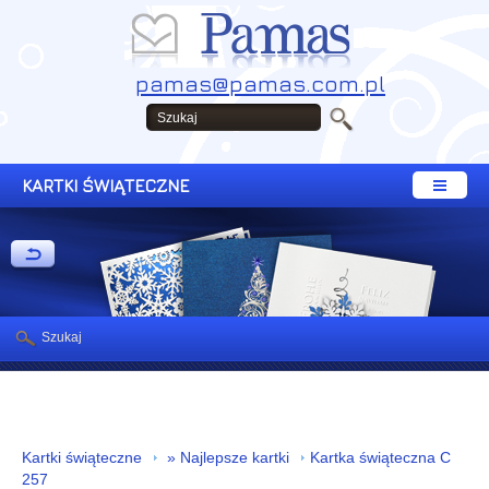
pamas@pamas.com.pl
KARTKI ŚWIĄTECZNE
Szukaj
Kartki świąteczne
» Najlepsze kartki
Kartka świąteczna C
257