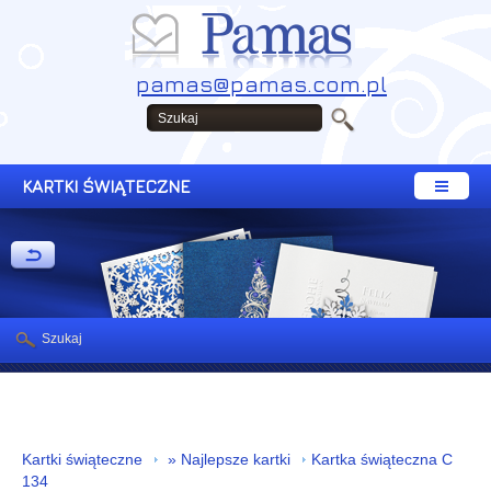
pamas@pamas.com.pl
KARTKI ŚWIĄTECZNE
Szukaj
Kartki świąteczne
» Najlepsze kartki
Kartka świąteczna C
134