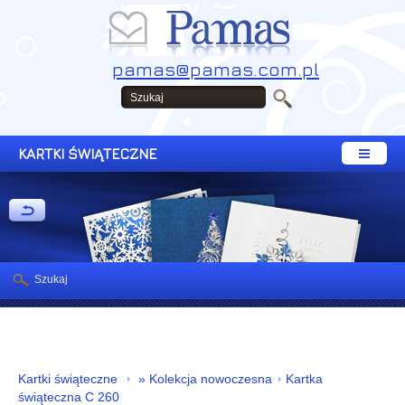
pamas@pamas.com.pl
KARTKI ŚWIĄTECZNE
Szukaj
Kartki świąteczne
» Kolekcja nowoczesna
Kartka
świąteczna C 260