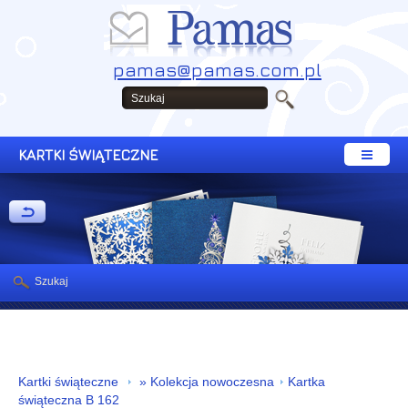
pamas@pamas.com.pl
KARTKI ŚWIĄTECZNE
Szukaj
Kartki świąteczne
» Kolekcja nowoczesna
Kartka
świąteczna B 162