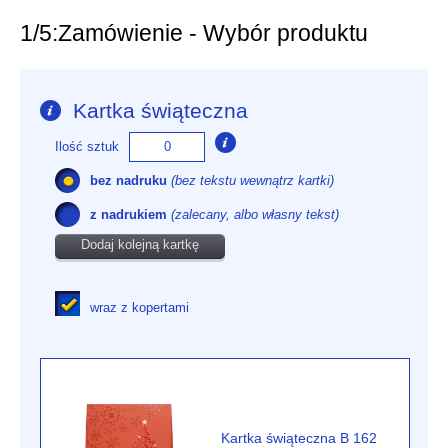
1/5:
Zamówienie - Wybór produktu
Kartka świąteczna
Ilość sztuk
bez nadruku
(bez tekstu wewnątrz kartki)
z nadrukiem
(zalecany, albo własny tekst)
Dodaj kolejną kartkę
wraz z kopertami
Kartka świąteczna B 162