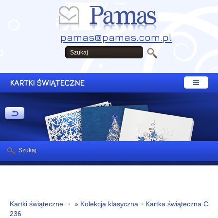
pamas@pamas.com.pl
KARTKI ŚWIĄTECZNE
Szukaj
Kartki świąteczne
» Kolekcja klasyczna
Kartka świąteczna C
236