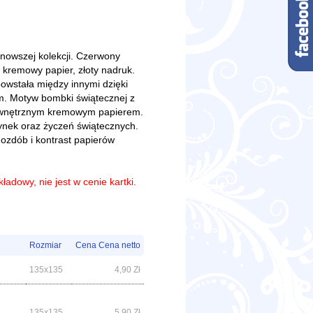
jnowszej kolekcji. Czerwony
 kremowy papier, złoty nadruk.
owstała między innymi dzięki
m. Motyw bombki świątecznej z
wewnętrznym kremowym papierem.
ynek oraz życzeń świątecznych.
ozdób i kontrast papierów
kładowy, nie jest w cenie kartki.
Rozmiar
Cena Cena netto
135x135
4,90
Zł
135x135
5,90
Zł