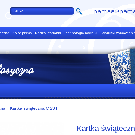
pamas@pama
teczne
Kolor pisma
Rodzaj czcionki
Technologia nadruku
Warunki zamówieni
lasyczna
zna
Kartka świąteczna C 234
Kartka świątecz