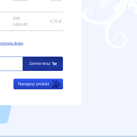
(D8)
0,75
Zł
140x140
nologia druku
Zamów teraz
Następny produkt