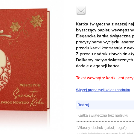
Kartka świąteczna z naszej na
błyszczący papier, wewnętrzny
Elegancka kartka świąteczna p
precyzyjnemu wycięciu lasere
przodu kartki kontrastuje z 
Z przodu nadruk złotych śnież
Delikatny motyw świątecznych 
dodaje elegancji kartce.
Tekst wewnątrz kartki jest przy
Więcej propozycji koloru nadruku
Rodzaj
Kartka świąteczna bez nadruku
Własny dodruk (tekst, logo*)
*nadruk jednokolorowy wewnątrz kartki (druk