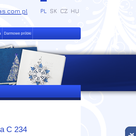
s.com.pl
PL
SK
CZ
HU
a
Darmowe próbki
na C 234