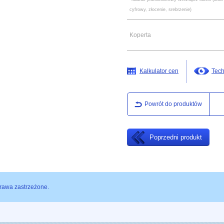
cyfrowy, złocenie, srebrzenie)
Koperta
Kalkulator cen
Tech
Powrót do produktów
Poprzedni produkt
rawa zastrzeżone.