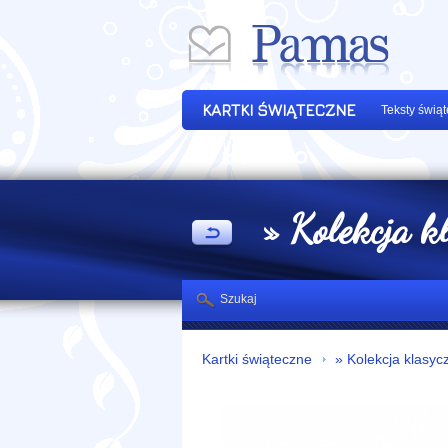
KARTKI ŚWIĄTECZNE
Teksty świą
» Kolekcja k
Szukaj
Kartki świąteczne
» Kolekcja klasyc