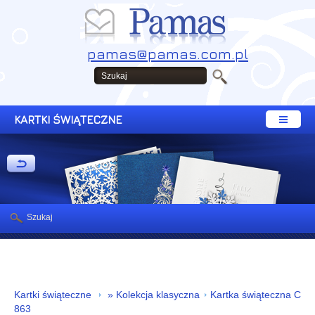
pamas@pamas.com.pl
KARTKI ŚWIĄTECZNE
Szukaj
Kartki świąteczne
» Kolekcja klasyczna
Kartka świąteczna C
863