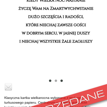
Klasyczna kartka wielkanocna wykonana z grubego
turkusowego papieru. Centralnym motywem jest bukiet