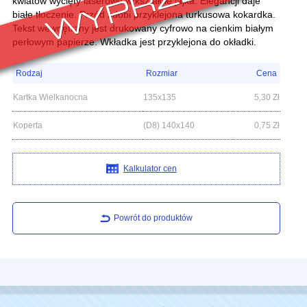
kwiatów wycięty laserowo w kształcie jajka. Elegancji daje
białe tłoczenie. Przód zdobi przyklejona turkusowa kokardka.
Tekst wewnętrzny jest drukowany cyfrowo na cienkim białym
perłowym papierze. Wkładka jest przyklejona do okładki.
Rodzaj
Rozmiar
Cena
Kartka Wielkanocna
135x135
5,30
Zł
Koperta
(D8) 140x140
0,75
Zł
Kalkulator cen
Powrót do produktów